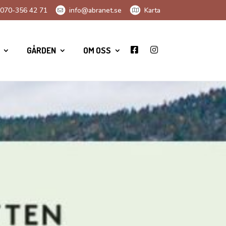
070-356 42 71
info@abranet.se
Karta
GÅRDEN
OM OSS